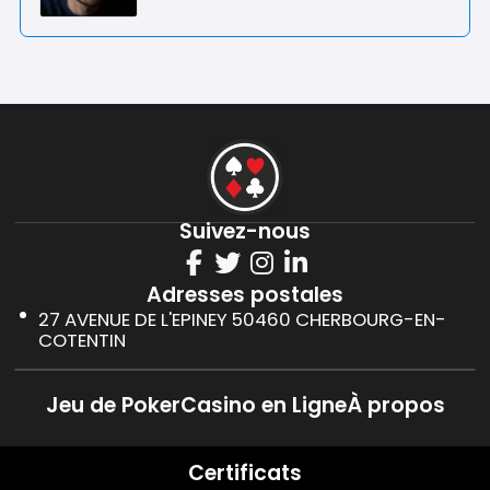
Suivez-nous
Adresses postales
27 AVENUE DE L'EPINEY 50460 CHERBOURG-EN-
COTENTIN
Jeu de Poker
Casino en Ligne
À propos
Certificats